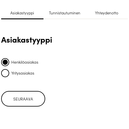
Asiakastyyppi
Tunnistautuminen
Yhteydenotto
Asiakastyyppi
Henkilöasiakas
Yritysasiakas