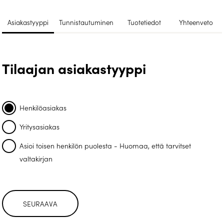
Asiakastyyppi
Tunnistautuminen
Tuotetiedot
Yhteenveto
Tilaajan asiakastyyppi
Henkilöasiakas
Yritysasiakas
Asioi toisen henkilön puolesta - Huomaa, että tarvitset
valtakirjan